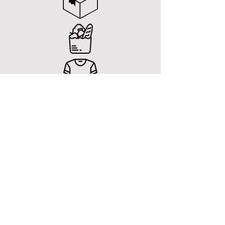
문의하기
일반적인 문의
E-MAIL
Support@giffi.com.au
FACEBOOK
www.facebook.com/instantdelivery